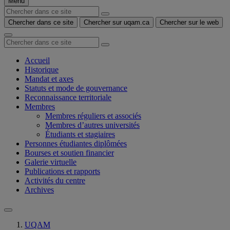
Menu
Chercher dans ce site
Chercher sur uqam.ca
Chercher sur le web
Accueil
Historique
Mandat et axes
Statuts et mode de gouvernance
Reconnaissance territoriale
Membres
Membres réguliers et associés
Membres d’autres universités
Étudiants et stagiaires
Personnes étudiantes diplômées
Bourses et soutien financier
Galerie virtuelle
Publications et rapports
Activités du centre
Archives
UQAM